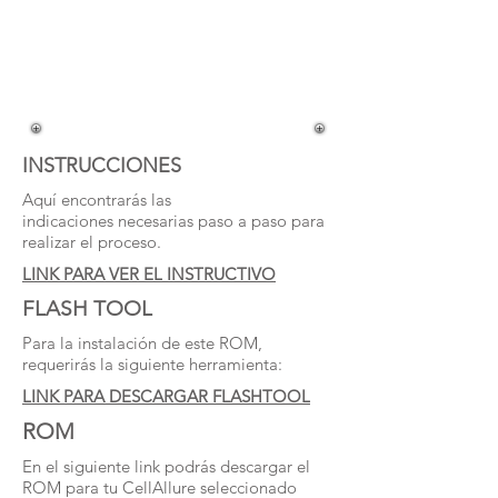
o intervención por su
cuenta, invalida la garantía que
ofrece CellAllure, por lo que la
reparación derivada de realizarlo,
sería con costo para el usuario.
INSTRUCCIONES
Aquí encontrarás las
indicaciones necesarias paso a paso para
realizar el proceso.
LINK PARA VER EL INSTRUCTIVO
FLASH TOOL
Para la instalación de este ROM,
requerirás la siguiente herramienta:
LINK PARA DESCARGAR FLASHTOOL
ROM
En el siguiente link podrás descargar el
ROM para tu CellAllure seleccionado