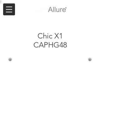
Chic X1
CAPHG48
AVISO
IMPORTANTE:
Cualquier proceso de flasheo,
reinstalación o modificación de
software queda estrictamente
bajo responsabilidad de la
persona que lo realiza. CellAllure no
asume ninguna responsabilidad por
el mal uso, pérdida de información,
daño o uso indebido del software o
afectación al equipo terminal. Es