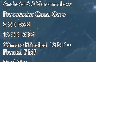
Android 6.0 Marshmallow
Procesador Quad-Core
2 GB RAM
16 GB ROM
Cámara Principal 13 MP +
Frontal 5 MP
Dual Sim
Conexión
4G
Batería 3,000mAh
Realiza tu registro
y obten grandes beneficios