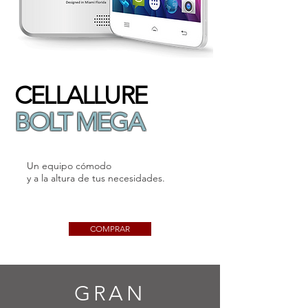
CELLALLURE
BOLT MEGA
Un equipo cómodo
y a la altura de tus necesidades.
COMPRAR
GRAN